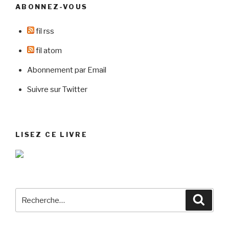
ABONNEZ-VOUS
fil rss
fil atom
Abonnement par Email
Suivre sur Twitter
LISEZ CE LIVRE
Recherche
Reche
pour
: