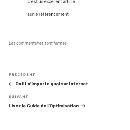
C’est un excellent article
sur le référencement.
Les commentaires sont fermés.
Navigation
Article
PRÉCÉDENT
de
précédent
On lit n’importe quoi sur Internet
l’article
Article
SUIVANT
suivant
Lisez le Guide de l’Optimisation