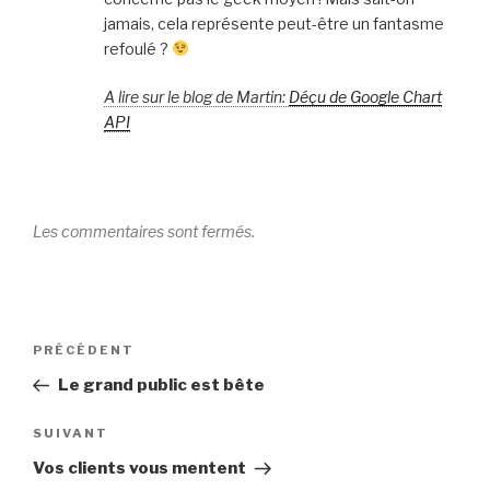
jamais, cela représente peut-être un fantasme
refoulé ?
A lire sur le blog de Martin:
Déçu de Google Chart
API
Les commentaires sont fermés.
Navigation
Article
PRÉCÉDENT
de
précédent
Le grand public est bête
l’article
Article
SUIVANT
suivant
Vos clients vous mentent