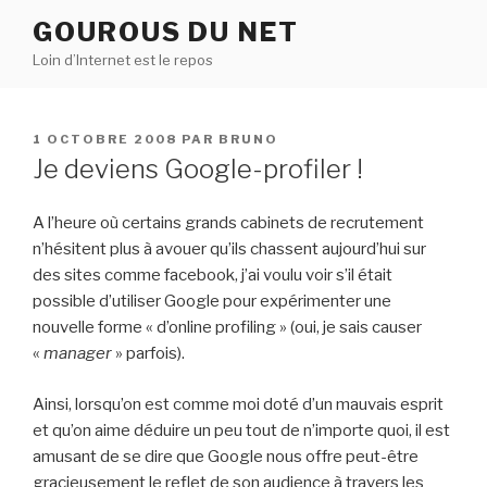
Aller
GOUROUS DU NET
au
Loin d’Internet est le repos
contenu
principal
PUBLIÉ
1 OCTOBRE 2008
PAR
BRUNO
LE
Je deviens Google-profiler !
A l’heure où certains grands cabinets de recrutement
n’hésitent plus à avouer qu’ils chassent aujourd’hui sur
des sites comme facebook, j’ai voulu voir s’il était
possible d’utiliser Google pour expérimenter une
nouvelle forme « d’online profiling » (oui, je sais causer
«
manager
» parfois).
Ainsi, lorsqu’on est comme moi doté d’un mauvais esprit
et qu’on aime déduire un peu tout de n’importe quoi, il est
amusant de se dire que Google nous offre peut-être
gracieusement le reflet de son audience à travers les