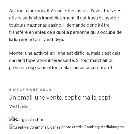
Au bout d’un mois, il s’ennuie: il en assez d’avoir tous ses
désirs satisfaits immédiatement. Il est frustré aussi de
toujours gagner au casino. Il demande donc à être
transféré en enfer, ce à quoi la personne qui s’occupe de
lui lui répond qu’il y est déjà.
Monter une activité en ligne est difficile, mais c’est cela
qui rend l’opération intéressante. Si tout marchait du
premier coup sans effort, cela n’aurait aucun intérêt.
PUBLIÉ
9 DÉCEMBRE 2010
LE
Un email, une vente; sept emails, sept
ventes
photo
credit:
RambergMediaImages