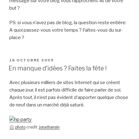
message sur votre blog vous rapprochent-ils de votre
but ?
PS: si vous n’avez pas de blog, la question reste entière:
A quoi passez-vous votre temps ? Faites-vous du sur-
place ?
PUBLIÉ
16 OCTOBRE 2009
LE
En manque d’idées ? Faites la fête !
Avec plusieurs milliers de sites Internet qui se créent
chaque jour, il est parfois difficile de faire parler de soi.
Après tout, il n’est pas évident d’apporter quelque chose
de neuf dans un marché déjà saturé.
photo
credit:
jonathansin