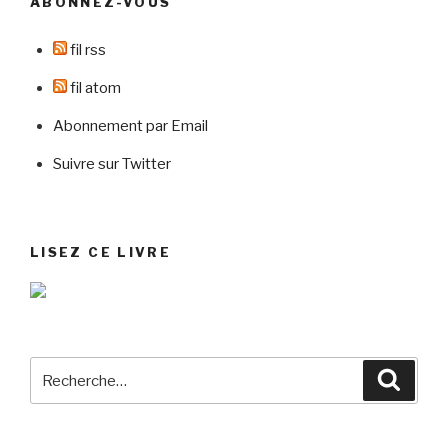
ABONNEZ-VOUS
fil rss
fil atom
Abonnement par Email
Suivre sur Twitter
LISEZ CE LIVRE
Recherche
Reche
pour
: