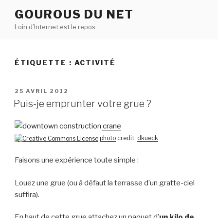
Aller
GOUROUS DU NET
au
Loin d’Internet est le repos
contenu
principal
ÉTIQUETTE :
ACTIVITÉ
PUBLIÉ
25 AVRIL 2012
LE
Puis-je emprunter votre grue ?
photo
credit:
dkueck
Faisons une expérience toute simple :
Louez une grue (ou à défaut la terrasse d’un gratte-ciel
suffira).
En haut de cette grue attachez un paquet d’
un kilo de