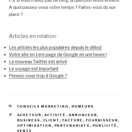
PS: si vous n’avez pas de blog, la question reste entière:
A quoi passez-vous votre temps ? Faites-vous du sur-
place ?
Articles en relation :
Les articles les plus populaires depuis le début
Votre site en 1ere page de Google en une heure !
Le nouveau Twitter est arrivé
Le voyage est important
Pensez-vous trop à Google ?
CATÉGORIES
CONSEILS MARKETING
,
HUMEURS
ÉTIQUETTES
ACHETEUR
,
ACTIVITÉ
,
ANNONCEUR
,
BUSINESS
,
CLIENT
,
FACTURE
,
FOURNISSEUR
,
OPTIMISATION
,
PARTENARIATS
,
PUBLICITÉ
,
VENTE