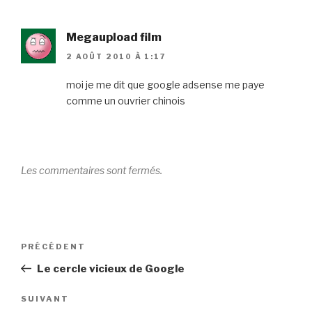
Megaupload film
2 AOÛT 2010 À 1:17
moi je me dit que google adsense me paye
comme un ouvrier chinois
Les commentaires sont fermés.
Navigation
Article
PRÉCÉDENT
de
précédent
Le cercle vicieux de Google
l’article
Article
SUIVANT