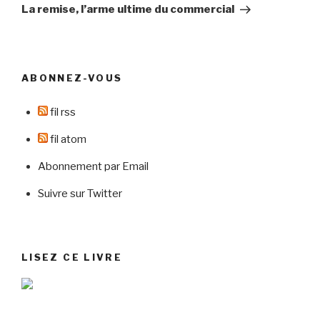
suivant
La remise, l’arme ultime du commercial
ABONNEZ-VOUS
fil rss
fil atom
Abonnement par Email
Suivre sur Twitter
LISEZ CE LIVRE