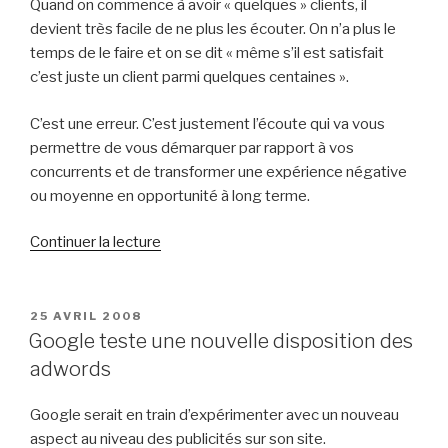
Quand on commence à avoir « quelques » clients, il
devient très facile de ne plus les écouter. On n’a plus le
temps de le faire et on se dit « même s’il est satisfait
c’est juste un client parmi quelques centaines ».
C’est une erreur. C’est justement l’écoute qui va vous
permettre de vous démarquer par rapport à vos
concurrents et de transformer une expérience négative
ou moyenne en opportunité à long terme.
de
Continuer la lecture
« Ecoutez
pour
vous
PUBLIÉ
25 AVRIL 2008
LE
faire
Google teste une nouvelle disposition des
entendre »
adwords
Google serait en train d’expérimenter avec un nouveau
aspect au niveau des publicités sur son site.