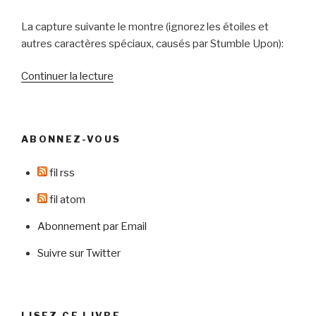
La capture suivante le montre (ignorez les étoiles et
autres caractères spéciaux, causés par Stumble Upon):
de
Continuer la lecture
« Google
teste
une
ABONNEZ-VOUS
nouvelle
disposition
fil rss
des
adwords »
fil atom
Abonnement par Email
Suivre sur Twitter
LISEZ CE LIVRE