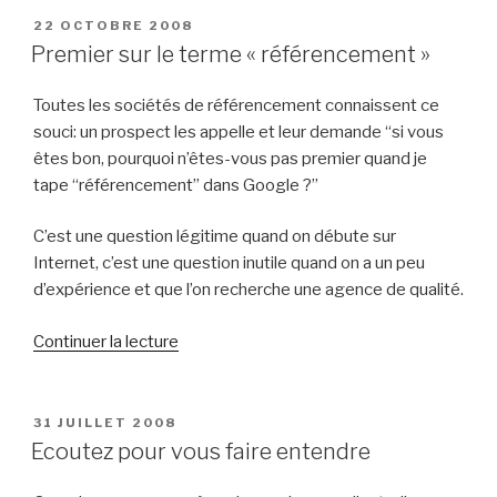
PUBLIÉ
22 OCTOBRE 2008
LE
Premier sur le terme « référencement »
Toutes les sociétés de référencement connaissent ce
souci: un prospect les appelle et leur demande “si vous
êtes bon, pourquoi n’êtes-vous pas premier quand je
tape “référencement” dans Google ?”
C’est une question légitime quand on débute sur
Internet, c’est une question inutile quand on a un peu
d’expérience et que l’on recherche une agence de qualité.
de
Continuer la lecture
« Premier
sur
le
PUBLIÉ
31 JUILLET 2008
LE
terme
Ecoutez pour vous faire entendre
« référencement » »