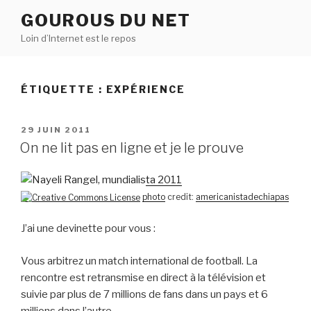
Aller
GOUROUS DU NET
au
Loin d’Internet est le repos
contenu
principal
ÉTIQUETTE :
EXPÉRIENCE
PUBLIÉ
29 JUIN 2011
LE
On ne lit pas en ligne et je le prouve
photo
credit:
americanistadechiapas
J’ai une devinette pour vous :
Vous arbitrez un match international de football. La
rencontre est retransmise en direct à la télévision et
suivie par plus de 7 millions de fans dans un pays et 6
millions dans l’autre.