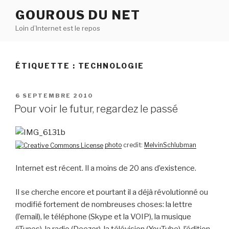
Aller
GOUROUS DU NET
au
Loin d’Internet est le repos
contenu
principal
ÉTIQUETTE :
TECHNOLOGIE
PUBLIÉ
6 SEPTEMBRE 2010
LE
Pour voir le futur, regardez le passé
photo
credit:
MelvinSchlubman
Internet est récent. Il a moins de 20 ans d’existence.
Il se cherche encore et pourtant il a déjà révolutionné ou
modifié fortement de nombreuses choses: la lettre
(l’email), le téléphone (Skype et la VOIP), la musique
(iTunes), la radio (Deezer), la télévision (YouTube), l’édition