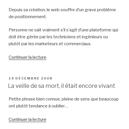
Depuis sa création, le web souffre d’un grave problème
de positionnement.
Personne ne sait vraiment s’il s’agit d’une plateforme qui
doit être gérée par les techniciens et ingénieurs ou
plutôt par les marketeurs et commerciaux.
de
Continuer la lecture
« La
technologie
ne
PUBLIÉ
19 DÉCEMBRE 2008
LE
sert
La veille de sa mort, il était encore vivant
à
rien »
Petite phrase bien connue, pleine de sens que beaucoup
ont plutôt tendance à oublier…
de
Continuer la lecture
« La