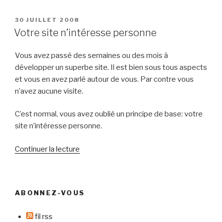
veille
de
PUBLIÉ
30 JUILLET 2008
LE
sa
Votre site n’intéresse personne
mort,
il
Vous avez passé des semaines ou des mois à
était
développer un superbe site. Il est bien sous tous aspects
encore
et vous en avez parlé autour de vous. Par contre vous
vivant »
n’avez aucune visite.
C’est normal, vous avez oublié un principe de base: votre
site n’intéresse personne.
de
Continuer la lecture
« Votre
site
n’intéresse
ABONNEZ-VOUS
personne »
fil rss