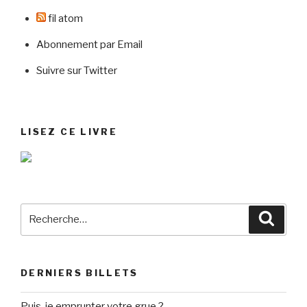
fil atom
Abonnement par Email
Suivre sur Twitter
LISEZ CE LIVRE
Recherche
Reche
pour
:
DERNIERS BILLETS
Puis-je emprunter votre grue ?