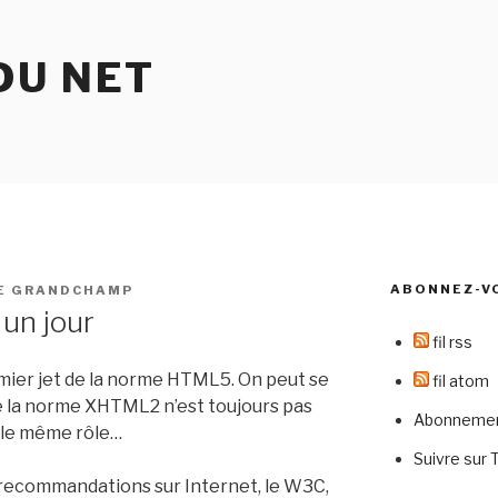
DU NET
ABONNEZ-V
E GRANDCHAMP
un jour
fil rss
mier jet de la norme HTML5. On peut se
fil atom
e la norme XHTML2 n’est toujours pas
Abonnement
 le même rôle…
Suivre sur 
recommandations sur Internet, le W3C,