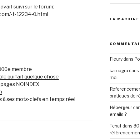
 avait suivi sur le forum:
com/-t-12234-0.html
LA MACHINE
COMMENTAI
Fleury
dans
Po
5000e membre
kamagra
dans
le qui fait quelque chose
moi
es pages NOINDEX
Referencemen
n
pratiques de 
à ses mots-clefs en temps réel
Hébergeur
da
emails ?
Tchat
dans
80
référencemen