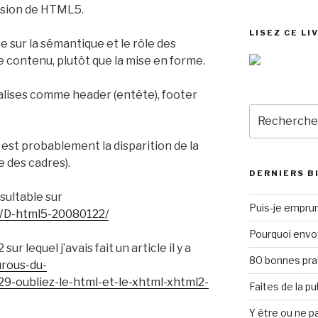
ersion de HTML5.
LISEZ CE LI
 sur la sémantique et le rôle des
de contenu, plutôt que la mise en forme.
alises comme header (entête), footer
Recherche
pour
:
est probablement la disparition de la
e des cadres).
DERNIERS B
ultable sur
Puis-je emprun
WD-html5-20080122/
Pourquoi envo
 lequel j’avais fait un article il y a
80 bonnes pra
urous-du-
29-oubliez-le-html-et-le-xhtml-xhtml2-
Faites de la p
Y être ou ne pa