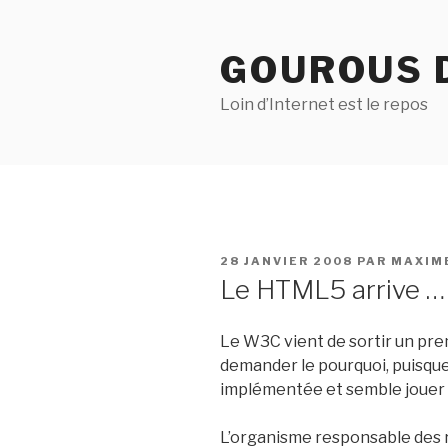
Aller
au
GOUROUS 
contenu
principal
Loin d’Internet est le repos
PUBLIÉ
28 JANVIER 2008
PAR
MAXIM
LE
Le HTML5 arrive … 
Le W3C vient de sortir un pre
demander le pourquoi, puisqu
implémentée et semble jouer
L’organisme responsable des 