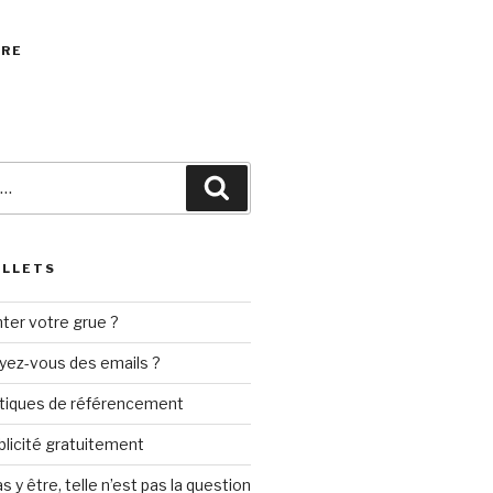
VRE
Recherche
ILLETS
ter votre grue ?
yez-vous des emails ?
tiques de référencement
ublicité gratuitement
s y être, telle n’est pas la question