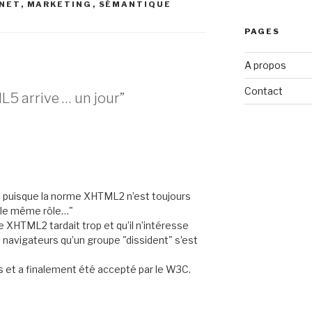
NET
,
MARKETING
,
SÉMANTIQUE
PAGES
A propos
Contact
5 arrive … un jour”
, puisque la norme XHTML2 n’est toujours
 le même rôle…"
e XHTML2 tardait trop et qu’il n’intéresse
navigateurs qu’un groupe "dissident" s’est
s et a finalement été accepté par le W3C.