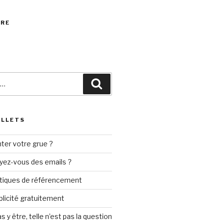
VRE
Recherche
ILLETS
ter votre grue ?
yez-vous des emails ?
tiques de référencement
ublicité gratuitement
s y être, telle n’est pas la question