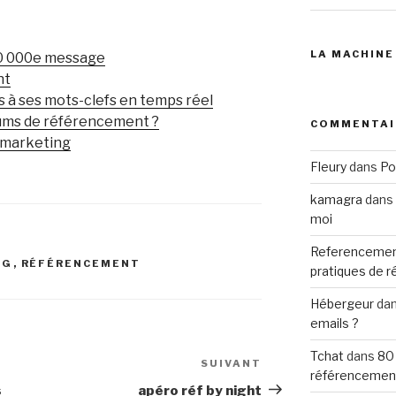
LA MACHINE
00 000e message
nt
à ses mots-clefs en temps réel
rums de référencement ?
COMMENTAI
e marketing
Fleury
dans
Po
kamagra
dans
moi
Referencemen
NG
,
RÉFÉRENCEMENT
pratiques de 
Hébergeur
da
emails ?
Tchat
dans
80
SUIVANT
Article
référencemen
suivant
s
apéro réf by night