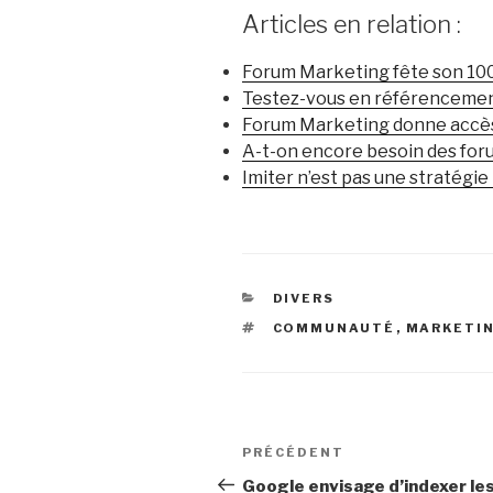
Articles en relation :
Forum Marketing fête son 1
Testez-vous en référenceme
Forum Marketing donne accès 
A-t-on encore besoin des fo
Imiter n’est pas une stratégi
CATÉGORIES
DIVERS
ÉTIQUETTES
COMMUNAUTÉ
,
MARKETI
Navigation
Article
PRÉCÉDENT
de
précédent
Google envisage d’indexer le