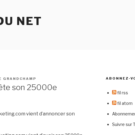
DU NET
ABONNEZ-V
E GRANDCHAMP
fête son 25000e
fil rss
fil atom
keting.com vient d’annoncer son
Abonnement
Suivre sur 