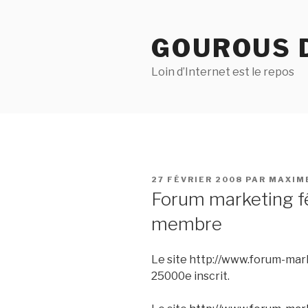
Aller
au
GOUROUS 
contenu
principal
Loin d’Internet est le repos
PUBLIÉ
27 FÉVRIER 2008
PAR
MAXIM
LE
Forum marketing 
membre
Le site http://www.forum-mar
25000e inscrit.