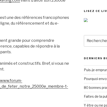
keting.com
vient d’avoir son 25000e
LISEZ CE LI
m est une des références francophones
 ligne, du référencement et du e-
Recherche
ment grande pour comprendre
pour
érence, capables de répondre à la
:
ipants.
DERNIERS B
nimés et constructifs. Bref, si vous ne
nt.
Puis-je emprun
Pourquoi envo
//www.forum-
_de_feter_notre_25000e_membre-t-
80 bonnes pra
Faites de la p
Y être ou ne pa