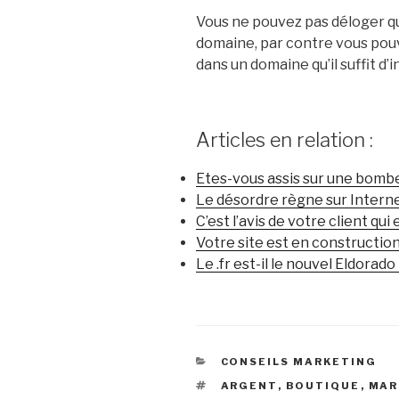
Vous ne pouvez pas déloger qu
domaine, par contre vous pou
dans un domaine qu’il suffit d’
Articles en relation :
Etes-vous assis sur une bomb
Le désordre règne sur Intern
C’est l’avis de votre client qui
Votre site est en constructio
Le .fr est-il le nouvel Eldorado 
CATÉGORIES
CONSEILS MARKETING
ÉTIQUETTES
ARGENT
,
BOUTIQUE
,
MAR