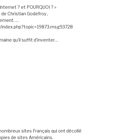
r-Internet ? et POURQUOI ? »
 de Christian Godefroy ,
ement. …
m/index.php?topic=19873.msg93728
ine qu’il suffit d’inventer…
ombreux sites Français qui ont décollé
opies de sites Américains.