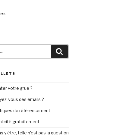
VRE
Recherche
ILLETS
ter votre grue ?
yez-vous des emails ?
tiques de référencement
ublicité gratuitement
s y être, telle n’est pas la question