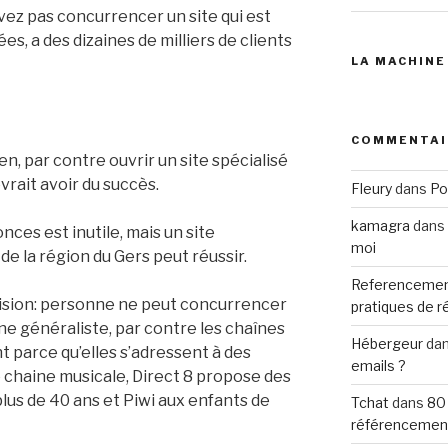
uvez pas concurrencer un site qui est
s, a des dizaines de milliers de clients
LA MACHINE
COMMENTAI
ien, par contre ouvrir un site spécialisé
vrait avoir du succès.
Fleury
dans
Po
kamagra
dans
nces est inutile, mais un site
moi
de la région du Gers peut réussir.
Referencemen
vision: personne ne peut concurrencer
pratiques de 
ne généraliste, par contre les chaînes
Hébergeur
da
nt parce qu’elles s’adressent à des
emails ?
e chaine musicale, Direct 8 propose des
plus de 40 ans et Piwi aux enfants de
Tchat
dans
80
référencemen