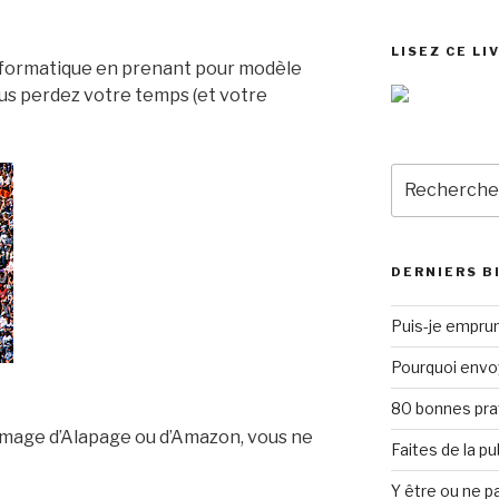
LISEZ CE LI
informatique en prenant pour modèle
 perdez votre temps (et votre
Recherche
pour
:
DERNIERS B
Puis-je emprun
Pourquoi envo
80 bonnes pra
 l’image d’Alapage ou d’Amazon, vous ne
Faites de la p
Y être ou ne pa