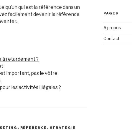
elqu’un qui est la référence dans un
PAGES
vez facilement devenir la référence
inventer.
A propos
Contact
e à retardement ?
et
 est important, pas le vôtre
n
pour les activités illégales ?
KETING
,
RÉFÉRENCE
,
STRATÉGIE