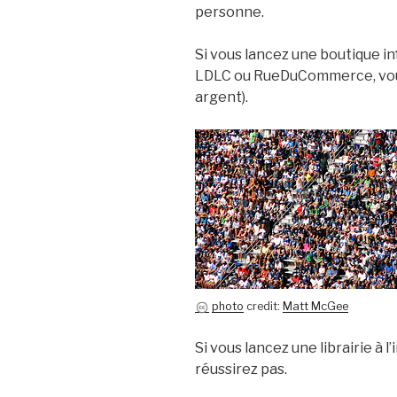
personne.
Si vous lancez une boutique 
LDLC ou RueDuCommerce, vous
argent).
photo
credit:
Matt McGee
Si vous lancez une librairie à
réussirez pas.