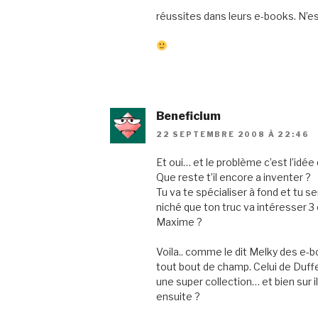
réussites dans leurs e-books. N’e
Beneficium
22 SEPTEMBRE 2008 À 22:46
Et oui… et le problème c’est l’idé
Que reste t’il encore a inventer ?
Tu va te spécialiser à fond et tu s
niché que ton truc va intéresser 3 
Maxime ?
Voila.. comme le dit Melky des e-b
tout bout de champ. Celui de Duffez
une super collection… et bien sur 
ensuite ?