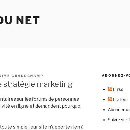
DU NET
ABONNEZ-V
XIME GRANDCHAMP
e stratégie marketing
fil rss
entaires sur les forums de personnes
fil atom
tivité en ligne et demandent pourquoi
Abonnement
Suivre sur 
ute simple: leur site n’apporte rien à