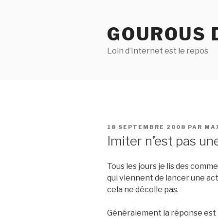
Aller
au
GOUROUS 
contenu
principal
Loin d’Internet est le repos
PUBLIÉ
18 SEPTEMBRE 2008
PAR
MA
LE
Imiter n’est pas un
Tous les jours je lis des comm
qui viennent de lancer une ac
cela ne décolle pas.
Généralement la réponse est to