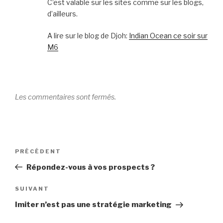
C’est valable sur les sites comme sur les blogs,
d’ailleurs.
A lire sur le blog de Djoh:
Indian Ocean ce soir sur
M6
Les commentaires sont fermés.
Navigation
Article
PRÉCÉDENT
de
précédent
Répondez-vous à vos prospects ?
l’article
Article
SUIVANT
suivant
Imiter n’est pas une stratégie marketing