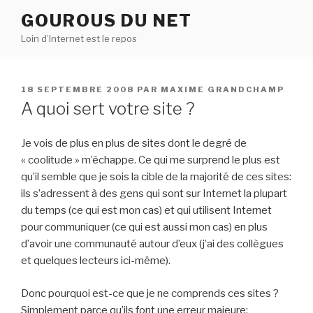
Aller
GOUROUS DU NET
au
Loin d’Internet est le repos
contenu
principal
PUBLIÉ
18 SEPTEMBRE 2008
PAR
MAXIME GRANDCHAMP
LE
A quoi sert votre site ?
Je vois de plus en plus de sites dont le degré de
« coolitude » m’échappe. Ce qui me surprend le plus est
qu’il semble que je sois la cible de la majorité de ces sites:
ils s’adressent à des gens qui sont sur Internet la plupart
du temps (ce qui est mon cas) et qui utilisent Internet
pour communiquer (ce qui est aussi mon cas) en plus
d’avoir une communauté autour d’eux (j’ai des collègues
et quelques lecteurs ici-même).
Donc pourquoi est-ce que je ne comprends ces sites ?
Simplement parce qu’ils font une erreur majeure: