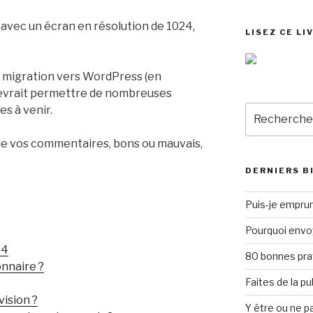
é avec un écran en résolution de 1024,
LISEZ CE LI
la migration vers WordPress (en
evrait permettre de nombreuses
Recherche
s à venir.
pour
:
 de vos commentaires, bons ou mauvais,
DERNIERS B
Puis-je emprun
Pourquoi envo
04
80 bonnes pra
onnaire ?
Faites de la p
vision ?
Y être ou ne pa