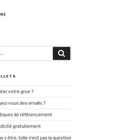
VRE
Recherche
ILLETS
ter votre grue ?
yez-vous des emails ?
tiques de référencement
ublicité gratuitement
s y être, telle n’est pas la question