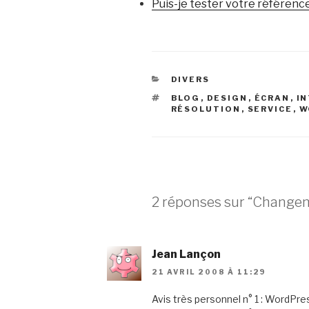
Puis-je tester votre référenc
CATÉGORIES
DIVERS
ÉTIQUETTES
BLOG
,
DESIGN
,
ÉCRAN
,
I
RÉSOLUTION
,
SERVICE
,
W
2 réponses sur “Changem
Jean Lançon
21 AVRIL 2008 À 11:29
Avis très personnel n° 1 : WordPre