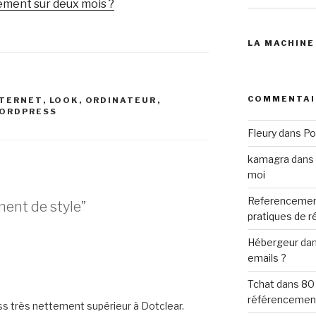
ement sur deux mois ?
LA MACHINE
COMMENTAI
NTERNET
,
LOOK
,
ORDINATEUR
,
ORDPRESS
Fleury
dans
Po
kamagra
dans
moi
Referencemen
ent de style”
pratiques de 
Hébergeur
da
emails ?
Tchat
dans
80
référencemen
ss très nettement supérieur à Dotclear.