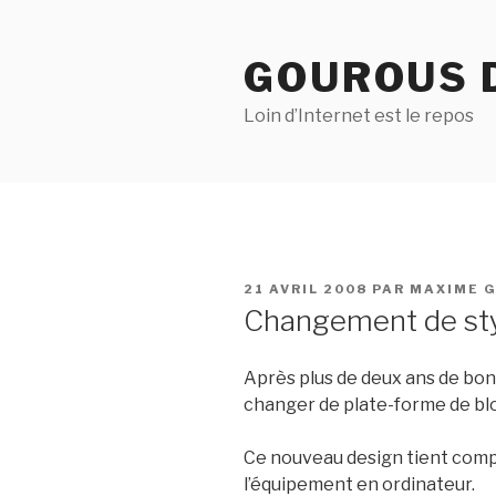
Aller
au
GOUROUS 
contenu
principal
Loin d’Internet est le repos
PUBLIÉ
21 AVRIL 2008
PAR
MAXIME 
LE
Changement de st
Après plus de deux ans de bons
changer de plate-forme de blo
Ce nouveau design tient compt
l’équipement en ordinateur.