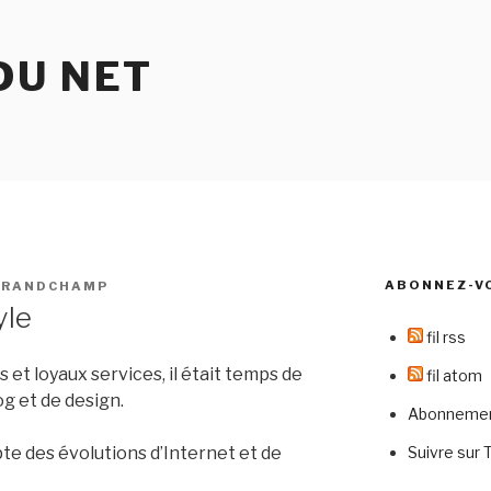
DU NET
ABONNEZ-V
GRANDCHAMP
yle
fil rss
 et loyaux services, il était temps de
fil atom
g et de design.
Abonnement
Suivre sur 
e des évolutions d’Internet et de