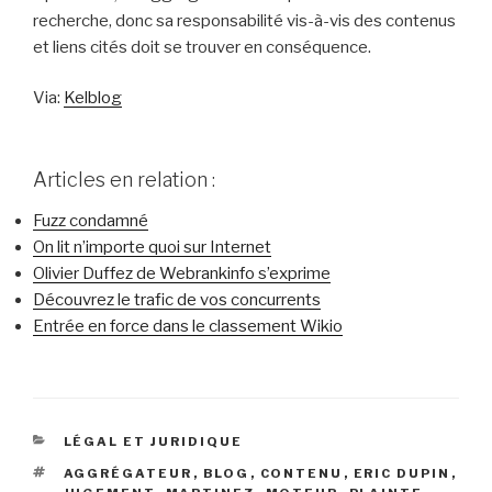
recherche, donc sa responsabilité vis-à-vis des contenus
et liens cités doit se trouver en conséquence.
Via:
Kelblog
Articles en relation :
Fuzz condamné
On lit n’importe quoi sur Internet
Olivier Duffez de Webrankinfo s’exprime
Découvrez le trafic de vos concurrents
Entrée en force dans le classement Wikio
CATÉGORIES
LÉGAL ET JURIDIQUE
ÉTIQUETTES
AGGRÉGATEUR
,
BLOG
,
CONTENU
,
ERIC DUPIN
,