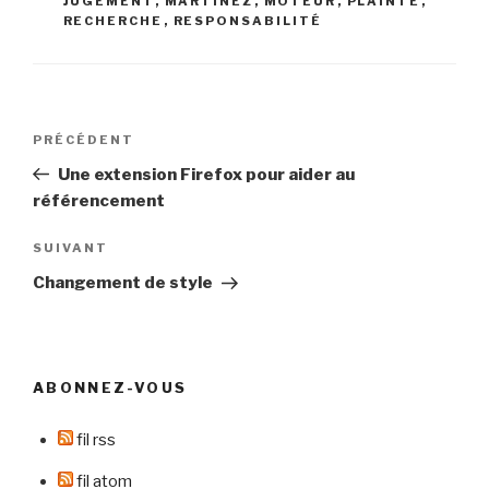
JUGEMENT
,
MARTINEZ
,
MOTEUR
,
PLAINTE
,
RECHERCHE
,
RESPONSABILITÉ
Navigation
Article
PRÉCÉDENT
de
précédent
Une extension Firefox pour aider au
l’article
référencement
Article
SUIVANT
suivant
Changement de style
ABONNEZ-VOUS
fil rss
fil atom