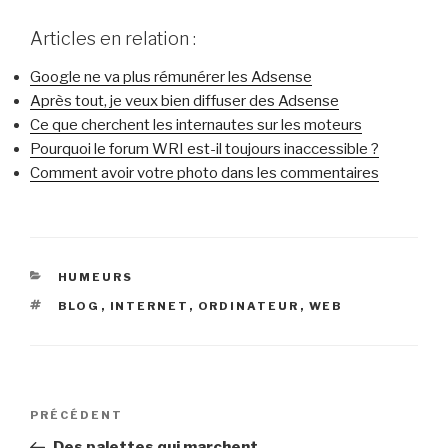
Articles en relation :
Google ne va plus rémunérer les Adsense
Après tout, je veux bien diffuser des Adsense
Ce que cherchent les internautes sur les moteurs
Pourquoi le forum WRI est-il toujours inaccessible ?
Comment avoir votre photo dans les commentaires
CATÉGORIES
HUMEURS
ÉTIQUETTES
BLOG
,
INTERNET
,
ORDINATEUR
,
WEB
Navigation
Article
PRÉCÉDENT
de
précédent
Des palettes qui marchent