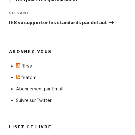
l’article
Article
SUIVANT
suivant
IE8 va supporter les standards par défaut
ABONNEZ-VOUS
fil rss
fil atom
Abonnement par Email
Suivre sur Twitter
LISEZ CE LIVRE