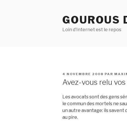
Aller
au
GOUROUS 
contenu
principal
Loin d’Internet est le repos
PUBLIÉ
4 NOVEMBRE 2008
PAR
MAXI
LE
Avez-vous relu vos
Les avocats sont des gens sér
le commun des mortels ne saura
un autre avantage: ils savent 
au pire.