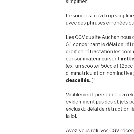
simplifier.
Le souci est qu’à trop simplifie
avec des phrases erronées o
Les CGV du site Auchan nous do
6.1 concernant le délai de rétr
droit de rétractation les com
consommateur qui sont
nette
(ex : un scooter 50cc et 125c
d’immatriculation nominative
descellés
…)”
Visiblement, personne n’a relu
évidemment pas des objets per
exclus du délai de rétraction
la loi.
Avez-vous relu vos CGV réce