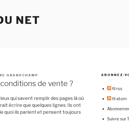
DU NET
ABONNEZ-V
ME GRANDCHAMP
 conditions de vente ?
fil rss
ieux qui savent remplir des pages là où
fil atom
it écrire que quelques lignes. Ils ont
Abonnement
de quoi ils parlent et pensent toujours
Suivre sur 