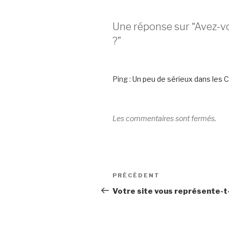
Une réponse sur “Avez-vo
?”
Ping :
Un peu de sérieux dans les 
Les commentaires sont fermés.
Navigation
Article
PRÉCÉDENT
de
précédent
Votre site vous représente-t-i
l’article