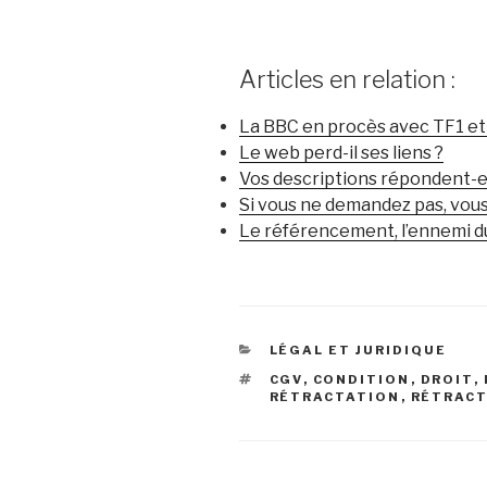
Articles en relation :
La BBC en procès avec TF1 e
Le web perd-il ses liens ?
Vos descriptions répondent-el
Si vous ne demandez pas, vous
Le référencement, l’ennemi du
CATÉGORIES
LÉGAL ET JURIDIQUE
ÉTIQUETTES
CGV
,
CONDITION
,
DROIT
,
RÉTRACTATION
,
RÉTRAC