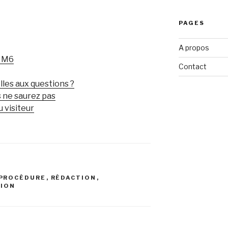
PAGES
A propos
t M6
Contact
les aux questions ?
 ne saurez pas
 visiteur
PROCÉDURE
,
RÉDACTION
,
TION