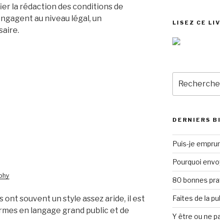
fier la rédaction des conditions de
engagent au niveau légal, un
LISEZ CE LI
aire.
Recherche
pour
:
DERNIERS B
Puis-je emprun
Pourquoi envo
phy
80 bonnes pra
nt souvent un style assez aride, il est
Faites de la p
termes en langage grand public et de
Y être ou ne pa