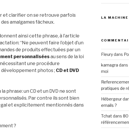
r et clarifier on se retrouve parfois
LA MACHINE
u des amalgames fâcheux.
nnent ainsi cette phrase, à l’article
COMMENTAI
actation: “Ne peuvent faire l’objet d’un
mandes de produits effectuées par un
Fleury
dans
Po
ment personnalisées
au sens de la loi
c nécessitant une procédure
kamagra
dans
 ; développement photos ;
CD et DVD
moi
Referencemen
pratiques de 
 la phrase: un CD et un DVD ne sont
sonnalisés. Par contre ils sont bien
Hébergeur
da
 légal et explicitement mentionnés dans
emails ?
Tchat
dans
80
référencemen
mment ?