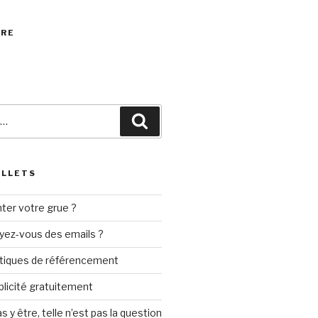
VRE
Recherche
ILLETS
ter votre grue ?
yez-vous des emails ?
tiques de référencement
ublicité gratuitement
s y être, telle n’est pas la question