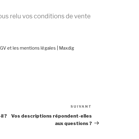
us relu vos conditions de vente
CGV et les mentions légales | Maxdig
SUIVANT
Article
suivant
l ?
Vos descriptions répondent-elles
aux questions ?