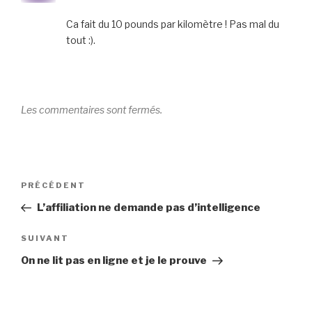
Ca fait du 10 pounds par kilomètre ! Pas mal du
tout :).
Les commentaires sont fermés.
Navigation
Article
PRÉCÉDENT
de
précédent
L’affiliation ne demande pas d’intelligence
l’article
Article
SUIVANT
suivant
On ne lit pas en ligne et je le prouve