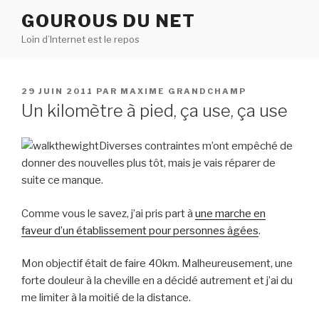
Aller
GOUROUS DU NET
au
Loin d’Internet est le repos
contenu
principal
PUBLIÉ
29 JUIN 2011
PAR
MAXIME GRANDCHAMP
LE
Un kilomètre à pied, ça use, ça use
Diverses contraintes m’ont empêché de
donner des nouvelles plus tôt, mais je vais réparer de
suite ce manque.
Comme vous le savez, j’ai pris part à
une marche en
faveur d’un établissement pour personnes âgées
.
Mon objectif était de faire 40km. Malheureusement, une
forte douleur à la cheville en a décidé autrement et j’ai du
me limiter à la moitié de la distance.