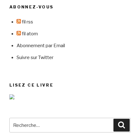
ABONNEZ-VOUS
fil rss
fil atom
Abonnement par Email
Suivre sur Twitter
LISEZ CE LIVRE
Recherche
Reche
pour
: