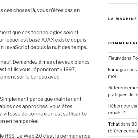
as ces choses là, vous n’êtes pas en
LA MACHINE
timent que ces technologies soient
r lequel est basé AJAX existe depuis
COMMENTAI
 en JavaScript depuis la nuit des temps…
Fleury
dans
Po
e neuf. Demandez à mes cheveux blancs
ast et ils vous répondront « 1997,
kamagra
dans
moi
ctement sur le bureau avec
Referencemen
pratiques de 
? Simplement parce que maintenant
Hébergeur
da
iables ces approches: vous êtes
emails ?
 vitesse de connexion est suffisante
on en temps réel.
Tchat
dans
80
référencemen
i le RSS. Le Web 2.0 c’est la permanence