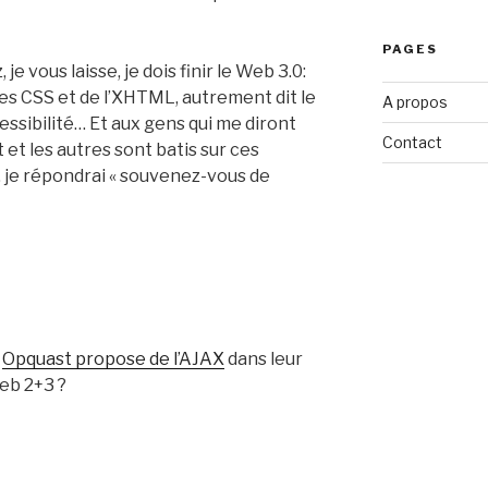
PAGES
e vous laisse, je dois finir le Web 3.0:
s CSS et de l’XHTML, autrement dit le
A propos
essibilité… Et aux gens qui me diront
Contact
t et les autres sont batis sur ces
, je répondrai « souvenez-vous de
e
Opquast propose de l’AJAX
dans leur
Web 2+3 ?