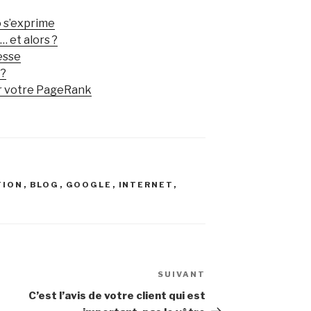
o s’exprime
 et alors ?
esse
 ?
ter votre PageRank
TION
,
BLOG
,
GOOGLE
,
INTERNET
,
B
SUIVANT
Article
suivant
C’est l’avis de votre client qui est