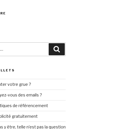
VRE
Recherche
ILLETS
ter votre grue ?
yez-vous des emails ?
tiques de référencement
ublicité gratuitement
s y être, telle n’est pas la question