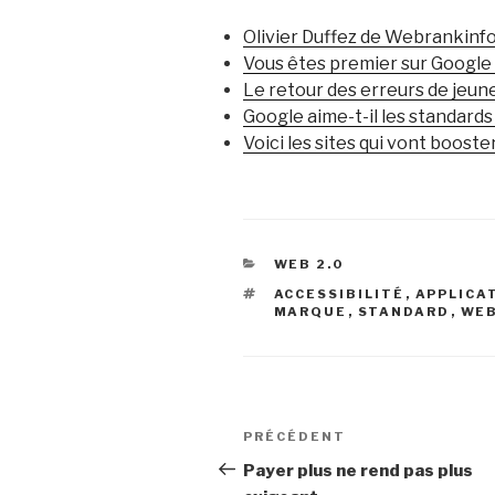
Olivier Duffez de Webrankinf
Vous êtes premier sur Google …
Le retour des erreurs de jeun
Google aime-t-il les standards
Voici les sites qui vont boos
CATÉGORIES
WEB 2.0
ÉTIQUETTES
ACCESSIBILITÉ
,
APPLICA
MARQUE
,
STANDARD
,
WE
Navigation
Article
PRÉCÉDENT
de
précédent
Payer plus ne rend pas plus