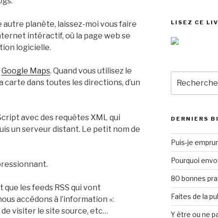
ogs.
LISEZ CE LI
e autre planète, laissez-moi vous faire
Internet intéractif, où la page web se
on logicielle.
:
Google Maps
. Quand vous utilisez le
Recherche
la carte dans toutes les directions, d’un
pour
:
Script avec des requêtes XML qui
DERNIERS B
s un serveur distant. Le petit nom de
Puis-je emprun
Pourquoi envo
pressionnant.
80 bonnes pra
 que les feeds RSS qui vont
Faites de la p
nous accédons à l’information »:
 de visiter le site source, etc…
Y être ou ne pa