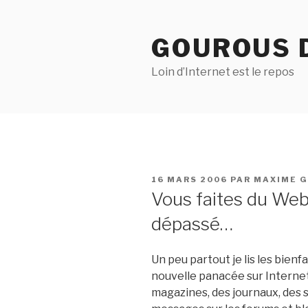
Aller
au
GOUROUS 
contenu
principal
Loin d’Internet est le repos
PUBLIÉ
16 MARS 2006
PAR
MAXIME 
LE
Vous faites du Web 
dépassé…
Un peu partout je lis les bienf
nouvelle panacée sur Internet 
magazines, des journaux, des s