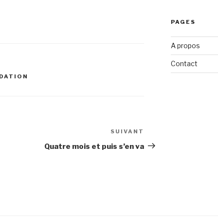
PAGES
A propos
Contact
DATION
SUIVANT
Article
suivant
Quatre mois et puis s’en va