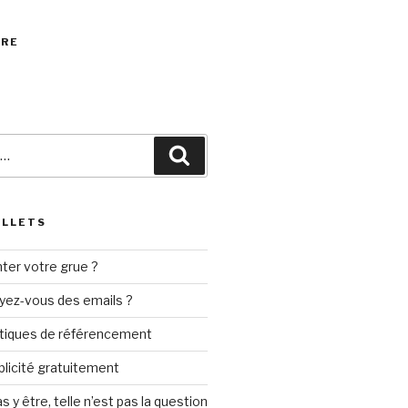
VRE
Recherche
ILLETS
ter votre grue ?
yez-vous des emails ?
tiques de référencement
ublicité gratuitement
s y être, telle n’est pas la question