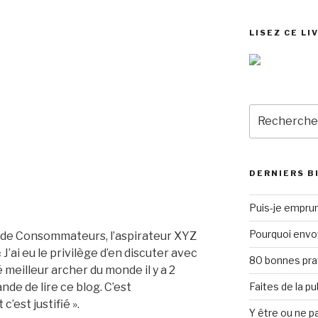
LISEZ CE LI
Recherche
pour
:
DERNIERS B
Puis-je emprun
Pourquoi envo
ns de Consommateurs, l’aspirateur XYZ
« J’ai eu le privilège d’en discuter avec
80 bonnes pra
 meilleur archer du monde il y a 2
de de lire ce blog. C’est
Faites de la p
’est justifié ».
Y être ou ne pa