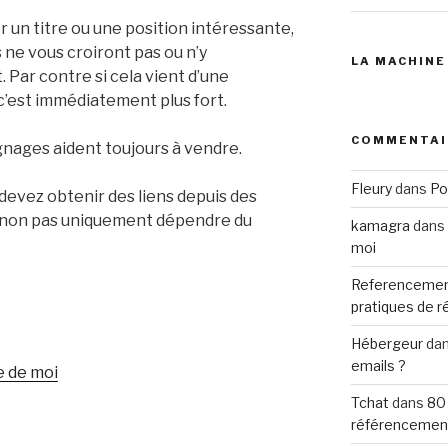
er un titre ou une position intéressante,
 ne vous croiront pas ou n’y
LA MACHINE
 Par contre si cela vient d’une
’est immédiatement plus fort.
COMMENTAI
gnages aident toujours à vendre.
Fleury
dans
Po
 devez obtenir des liens depuis des
 non pas uniquement dépendre du
kamagra
dans
moi
Referencemen
pratiques de 
Hébergeur
da
emails ?
e de moi
Tchat
dans
80
référencemen