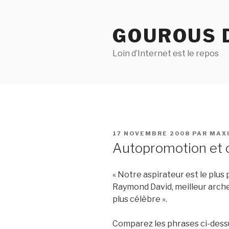
Aller
au
GOUROUS 
contenu
principal
Loin d’Internet est le repos
PUBLIÉ
17 NOVEMBRE 2008
PAR
MAX
LE
Autopromotion et c
« Notre aspirateur est le plus p
Raymond David, meilleur archer
plus célèbre ».
Comparez les phrases ci-dess