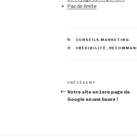
Pas de limite
CATÉGORIES
CONSEILS MARKETING
ÉTIQUETTES
CRÉDIBILITÉ
,
RECOMMAN
Navigation
Article
PRÉCÉDENT
de
précédent
Votre site en 1ere page de
Google en une heure !
l’article