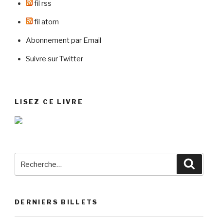
fil rss
fil atom
Abonnement par Email
Suivre sur Twitter
LISEZ CE LIVRE
Recherche
Reche
pour
:
DERNIERS BILLETS