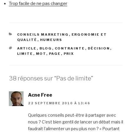
Trop facile de ne pas changer
CATÉGORIES
CONSEILS MARKETING
,
ERGONOMIE ET
QUALITÉ
,
HUMEURS
ÉTIQUETTES
ARTICLE
,
BLOG
,
CONTRAINTE
,
DÉCISION
,
LIMITE
,
MOT
,
PAGE
,
PRIX
38 réponses sur “Pas de limite”
Acne Free
22 SEPTEMBRE 2010 À 13:46
Quelques conseils peut-être à partager avec
nous ? C’est bien gentil de lancer un débat mais il
faudrait l’alimenter un peu plus non ? « Pourtant