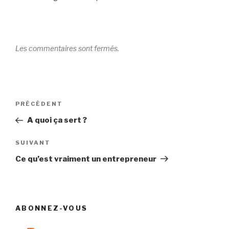
Les commentaires sont fermés.
Navigation
Article
PRÉCÉDENT
de
précédent
A quoi ça sert ?
l’article
Article
SUIVANT
suivant
Ce qu’est vraiment un entrepreneur
ABONNEZ-VOUS