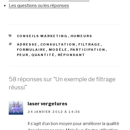
Les questions ou les réponses
CATÉGORIES
CONSEILS MARKETING
,
HUMEURS
ÉTIQUETTES
ADRESSE
,
CONSULTATION
,
FILTRAGE
,
FORMULAIRE
,
MODÈLE
,
PARTICIPATION
,
PEUR
,
QUANTITÉ
,
RÉPONDANT
58 réponses sur “Un exemple de filtrage
réussi”
laser vergetures
24 JANVIER 2012 À 14:36
Il s’agit d’un bon moyen pour améliorer la qualité