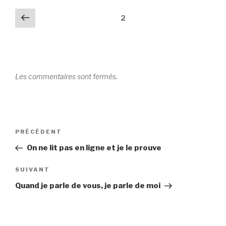
Pagination
Précédent
2
des
commentaires
Les commentaires sont fermés.
Navigation
Article
PRÉCÉDENT
de
précédent
On ne lit pas en ligne et je le prouve
l’article
Article
SUIVANT
suivant
Quand je parle de vous, je parle de moi