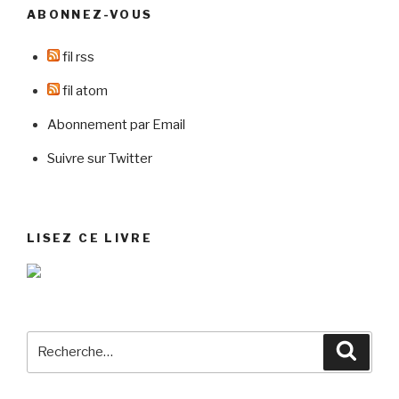
ABONNEZ-VOUS
fil rss
fil atom
Abonnement par Email
Suivre sur Twitter
LISEZ CE LIVRE
Recherche
Reche
pour
: