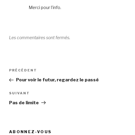
Merci pour l’info.
Les commentaires sont fermés.
Navigation
Article
PRÉCÉDENT
de
précédent
Pour voir le futur, regardez le passé
l’article
Article
SUIVANT
suivant
Pas de limite
ABONNEZ-VOUS