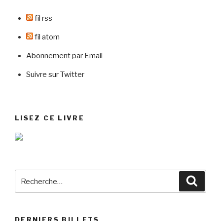
fil rss
fil atom
Abonnement par Email
Suivre sur Twitter
LISEZ CE LIVRE
Recherche
Reche
pour
:
DERNIERS BILLETS