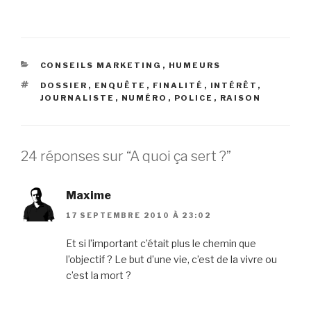
CATÉGORIES
CONSEILS MARKETING
,
HUMEURS
ÉTIQUETTES
DOSSIER
,
ENQUÊTE
,
FINALITÉ
,
INTÉRÊT
,
JOURNALISTE
,
NUMÉRO
,
POLICE
,
RAISON
24 réponses sur “A quoi ça sert ?”
Maxime
17 SEPTEMBRE 2010 À 23:02
Et si l’important c’était plus le chemin que
l’objectif ? Le but d’une vie, c’est de la vivre ou
c’est la mort ?