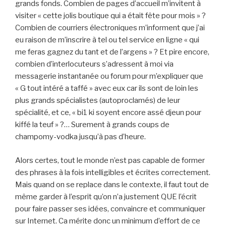
grands fonds. Combien de pages d’accueil m’invitent à
visiter « cette jolis boutique qui a était fête pour mois » ?
Combien de courriers électroniques m’informent que j’ai
eu raison de m’inscrire à tel ou tel service en ligne « qui
me feras gagnez du tant et de l’argens » ? Et pire encore,
combien d’interlocuteurs s’adressent à moi via
messagerie instantanée ou forum pour m’expliquer que
« G tout intéré a taffé » avec eux car ils sont de loin les
plus grands spécialistes (autoproclamés) de leur
spécialité, et ce, « bi1 ki soyent encore assé djeun pour
kiffé la teuf » ?… Surement à grands coups de
champomy-vodka jusqu’à pas d’heure.
Alors certes, tout le monde n’est pas capable de former
des phrases à la fois intelligibles et écrites correctement.
Mais quand on se replace dans le contexte, il faut tout de
même garder à l’esprit qu’on n’a justement QUE l’écrit
pour faire passer ses idées, convaincre et communiquer
sur Internet. Ca mérite donc un minimum d’effort de ce