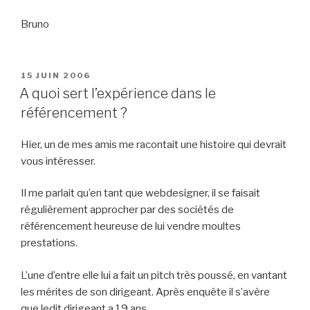
Bruno
PUBLIÉ
15 JUIN 2006
LE
A quoi sert l’expérience dans le
référencement ?
Hier, un de mes amis me racontait une histoire qui devrait
vous intéresser.
Il me parlait qu’en tant que webdesigner, il se faisait
régulièrement approcher par des sociétés de
référencement heureuse de lui vendre moultes
prestations.
L’une d’entre elle lui a fait un pitch très poussé, en vantant
les mérites de son dirigeant. Après enquête il s’avère
que ledit dirigeant a 19 ans.