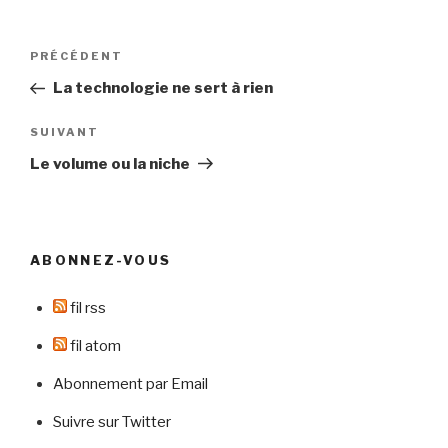
Navigation
Article
PRÉCÉDENT
de
précédent
La technologie ne sert à rien
l’article
Article
SUIVANT
suivant
Le volume ou la niche
ABONNEZ-VOUS
fil rss
fil atom
Abonnement par Email
Suivre sur Twitter