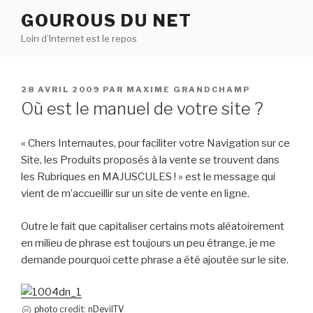
Aller
GOUROUS DU NET
au
Loin d’Internet est le repos
contenu
principal
PUBLIÉ
28 AVRIL 2009
PAR
MAXIME GRANDCHAMP
LE
Où est le manuel de votre site ?
« Chers Internautes, pour faciliter votre Navigation sur ce
Site, les Produits proposés à la vente se trouvent dans
les Rubriques en MAJUSCULES ! » est le message qui
vient de m’accueillir sur un site de vente en ligne.
Outre le fait que capitaliser certains mots aléatoirement
en milieu de phrase est toujours un peu étrange, je me
demande pourquoi cette phrase a été ajoutée sur le site.
photo
credit:
nDevilTV