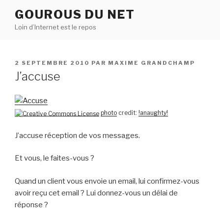
Aller
GOUROUS DU NET
au
Loin d’Internet est le repos
contenu
principal
PUBLIÉ
2 SEPTEMBRE 2010
PAR
MAXIME GRANDCHAMP
LE
J’accuse
photo
credit:
!anaughty!
J’accuse réception de vos messages.
Et vous, le faites-vous ?
Quand un client vous envoie un email, lui confirmez-vous
avoir reçu cet email ? Lui donnez-vous un délai de
réponse ?