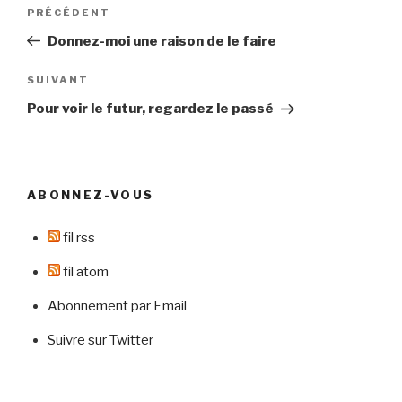
Navigation
Article
PRÉCÉDENT
de
précédent
Donnez-moi une raison de le faire
l’article
Article
SUIVANT
suivant
Pour voir le futur, regardez le passé
ABONNEZ-VOUS
fil rss
fil atom
Abonnement par Email
Suivre sur Twitter