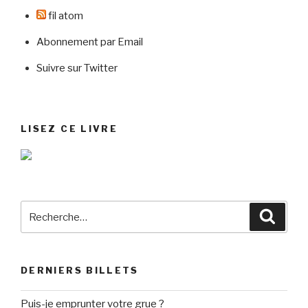
fil atom
Abonnement par Email
Suivre sur Twitter
LISEZ CE LIVRE
Recherche
Reche
pour
:
DERNIERS BILLETS
Puis-je emprunter votre grue ?