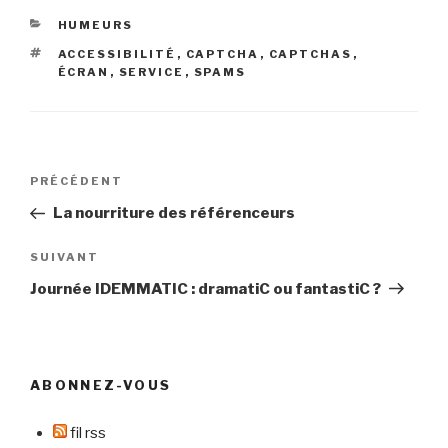
CATÉGORIES
HUMEURS
ÉTIQUETTES
ACCESSIBILITÉ
,
CAPTCHA
,
CAPTCHAS
,
ÉCRAN
,
SERVICE
,
SPAMS
Navigation
Article
PRÉCÉDENT
de
précédent
La nourriture des référenceurs
l’article
Article
SUIVANT
suivant
Journée IDEMMATIC : dramatiC ou fantastiC ?
ABONNEZ-VOUS
fil rss