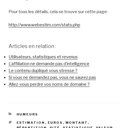
Pour tous les détails, cela se trouve sur cette page:
http://www.webestim.com/stats.php
Articles en relation :
Utilisateurs, statistiques et revenus
L’affiliation ne demande pas d’intelligence
Le contenu dupliqué vous stresse ?
Si vous ne demandez pas, vous ne saurez pas
Allez-vous perdre vos noms de domaine ?
CATÉGORIES
HUMEURS
ÉTIQUETTES
ESTIMATION
,
EUROS
,
MONTANT
,
RÉPARTITION
,
SITE
,
STATISTIQUE
,
VALEUR