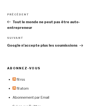
Navigation
Article
PRÉCÉDENT
de
précédent
Tout le monde ne peut pas être auto-
l’article
entrepreneur
Article
SUIVANT
suivant
Google n’accepte plus les soumissions
ABONNEZ-VOUS
fil rss
fil atom
Abonnement par Email