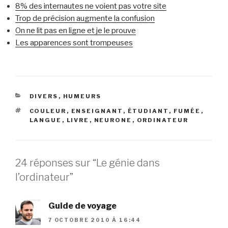
8% des internautes ne voient pas votre site
Trop de précision augmente la confusion
On ne lit pas en ligne et je le prouve
Les apparences sont trompeuses
CATÉGORIES
DIVERS
,
HUMEURS
ÉTIQUETTES
COULEUR
,
ENSEIGNANT
,
ÉTUDIANT
,
FUMÉE
,
LANGUE
,
LIVRE
,
NEURONE
,
ORDINATEUR
24 réponses sur “Le génie dans
l’ordinateur”
Guide de voyage
7 OCTOBRE 2010 À 16:44