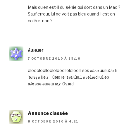
Mais qu’en est-il du génie qui dort dans un Mac ?
Sauf erreur, lui ne voit pas bleu quand il est en
colère. non ?
ʎɯǝɹǝɾ
7 OCTOBRE 2010 À 19:16
oloooloolloololooollololoolll sǝs ɔǝʌɐ uùıʇù0ɔ 1ı
‘ǝɹıɐɟ ɐ ùǝıɹ˙˙˙ùǝıq ʇǝ ‘sɹǝʌùǝ,1 ɐ ɹǝ1ɹɐd ıu1 ǝp
ǝʎɐssǝ ǝɯǝɯ ıɐ,ɾ ‘0sɹǝd
Annonce classée
8 OCTOBRE 2010 À 4:21