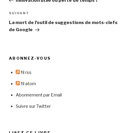
Innovation utile ou perte de temps ?
l’article
Article
SUIVANT
suivant
La mort de l’outil de suggestions de mots-clefs
de Google
ABONNEZ-VOUS
fil rss
fil atom
Abonnement par Email
Suivre sur Twitter
LISEZ CE LIVRE