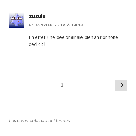
zuzulu
14 JANVIER 2012 À 13:43
En effet, une idée originale, bien anglophone
ceci dit !
Pagination
Suiv
1
des
commentaires
Les commentaires sont fermés.