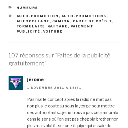
CATÉGORIES
HUMEURS
ÉTIQUETTES
AUTO-PROMOTION
,
AUTO-PROMOTIONS
,
AUTOCOLLANT
,
CAMION
,
CARTE DE CRÉDIT
,
FORMULAIRE
,
GUITARE
,
PAIEMENT
,
PUBLICITÉ
,
VOITURE
107 réponses sur “Faites de la publicité
gratuitement”
jérôme
1 NOVEMBRE 2011 À 19:41
Pas mal le concept après la radio ne met pas
non plus le couteau sous la gorge pour mettre
ses autocollants…je ne trouve pas cela amorale
dans le sens où l’on est pas chez big brother non
plus mais plutôt sur une équipe qui essaie de