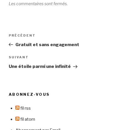
Les commentaires sont fermés.
Navigation
Article
PRÉCÉDENT
de
précédent
Gratuit et sans engagement
l’article
Article
SUIVANT
suivant
Une étoile parmi une infinité
ABONNEZ-VOUS
fil rss
fil atom