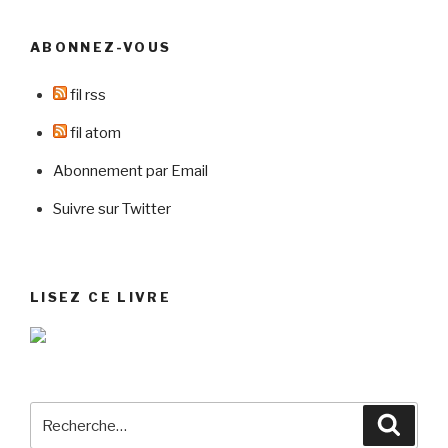
ABONNEZ-VOUS
fil rss
fil atom
Abonnement par Email
Suivre sur Twitter
LISEZ CE LIVRE
Recherche
Reche
pour