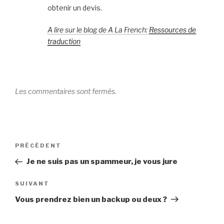
obtenir un devis.
A lire sur le blog de A La French:
Ressources de
traduction
Les commentaires sont fermés.
Navigation
Article
PRÉCÉDENT
de
précédent
Je ne suis pas un spammeur, je vous jure
l’article
Article
SUIVANT
suivant
Vous prendrez bien un backup ou deux ?