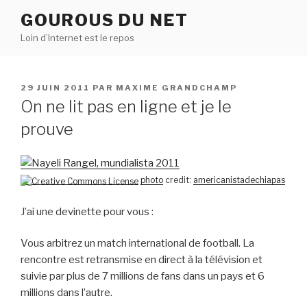
Aller
GOUROUS DU NET
au
Loin d’Internet est le repos
contenu
principal
PUBLIÉ
29 JUIN 2011
PAR
MAXIME GRANDCHAMP
LE
On ne lit pas en ligne et je le
prouve
photo
credit:
americanistadechiapas
J’ai une devinette pour vous :
Vous arbitrez un match international de football. La
rencontre est retransmise en direct à la télévision et
suivie par plus de 7 millions de fans dans un pays et 6
millions dans l’autre.