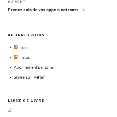
Article
SUIVANT
suivant
Prenez soin de vos appels entrants
ABONNEZ-VOUS
fil rss
fil atom
Abonnement par Email
Suivre sur Twitter
LISEZ CE LIVRE