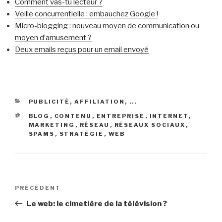
Comment vas-tu lecteur ?
Veille concurrentielle : embauchez Google !
Micro-blogging : nouveau moyen de communication ou
moyen d’amusement ?
Deux emails reçus pour un email envoyé
CATÉGORIES
PUBLICITÉ, AFFILIATION, ...
ÉTIQUETTES
BLOG
,
CONTENU
,
ENTREPRISE
,
INTERNET
,
MARKETING
,
RÉSEAU
,
RÉSEAUX SOCIAUX
,
SPAMS
,
STRATÉGIE
,
WEB
Navigation
Article
PRÉCÉDENT
de
précédent
Le web: le cimetière de la télévision ?
l’article