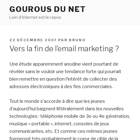
Aller
GOUROUS DU NET
au
Loin d’Internet est le repos
contenu
principal
PUBLIÉ
22 DÉCEMBRE 2007
PAR
BRUNO
LE
Vers la fin de l’email marketing ?
Une étude apparemment anodine vient pourtant de
révéler sans le vouloir une tendance forte qui pourrait
bien remettre en question l’intérêt de collecter des
adresses électroniques à des fins commerciales.
Tout le monde s’accorde à dire que les jeunes
d’aujourd’hui baignent littéralement dans les nouvelles
technologies : téléphonie mobile de 3e ou 4e génération,
musique « portable », internet, consoles de jeux
communicantes, etc. Et comme ces mêmes jeunes
formeront très probablement le coeur de cible de la